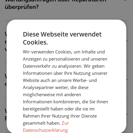
überprüfen?
Diese Webseite verwendet
Was passiert, wenn der Fachbetrieb, der 
Cookies.
meine Anlage installiert hat, nicht mehr 
verfügbar ist?
Wir verwenden Cookies, um Inhalte und
Anzeigen zu personalisieren und unseren
Datenverkehr zu analysieren. Wir geben
Informationen über Ihre Nutzung unserer
Was passiert, wenn mein Gerät während 
Website auch an unsere Werbe- und
der Vertragslaufzeit kaputt geht?
Analysepartner weiter, die diese
möglicherweise mit anderen
Informationen kombinieren, die Sie ihnen
bereitgestellt haben oder die sie im
Wohin wende ich mich bei Fragen oder 
Rahmen Ihrer Nutzung ihrer Dienste
Reklamationen ?
gesammelt haben.
Zur
Datenschutzerklärung