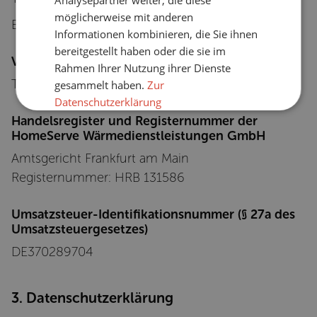
e
möglicherweise mit anderen
r
E-Mail:
info@homeserve.de
v
Informationen kombinieren, die Sie ihnen
e
bereitgestellt haben oder die sie im
Vertretungsberechtigte
.
Rahmen Ihrer Nutzung ihrer Dienste
d
Thomas Franz Rebel, Arne Weber, Saša Savi
ć
gesammelt haben.
Zur
e
Datenschutzerklärung
Handelsregister und Registernummer der
Unbedingt
Performance
HomeServe Wärmedienstleistungen GmbH
erforderlich
Amtsgericht Frankfurt am Main
Registernummer: HRB 131586
Targeting
Funktionalität
gestellte Frage
Umsatzsteuer-Identifikationsnummer (§ 27a des
Umsatzsteuergesetzes)
DE370289704
ALLE AKZEPTIEREN
3. Datenschutzerklärung
ALLE ABLEHNEN