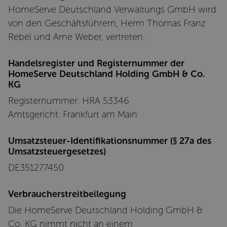
HomeServe Deutschland Verwaltungs GmbH wird
von den Geschäftsführern, Herrn Thomas Franz
Rebel und Arne Weber, vertreten.
 9675 8486
Handelsregister und Registernummer der
rmationen
HomeServe Deutschland Holding GmbH & Co.
 9675 8395
KG
otfall-
Registernummer: HRA 53346
ervice
Amtsgericht: Frankfurt am Main
Umsatzsteuer-Identifikationsnummer (§ 27a des
Umsatzsteuergesetzes)
DE351277450
p
r
Verbraucherstreitbeilegung
o
Die HomeServe Deutschland Holding GmbH &
d
u
Co. KG nimmt nicht an einem